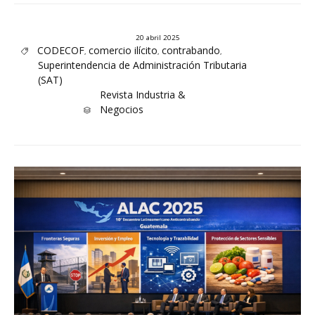
20 abril 2025
Tags
CODECOF
comercio ilícito
contrabando
,
,
,

Superintendencia de Administración Tributaria
(SAT)
Category
Revista Industria &
Negocios
