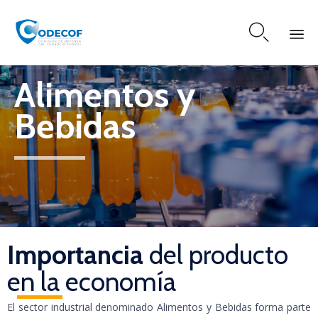

Skip
Alimentos y
to
content
Bebidas
Importancia
del producto
en la economía
El sector industrial denominado Alimentos y Bebidas forma parte