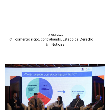
13 mayo 2025
Tags
comercio ilícito
contrabando
Estado de Derecho
,
,

Category
Noticias
