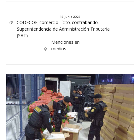
15 junio 2026
Tags
CODECOF
comercio ilícito
contrabando
,
,
,

Superintendencia de Administración Tributaria
(SAT)
Category
Menciones en
medios
