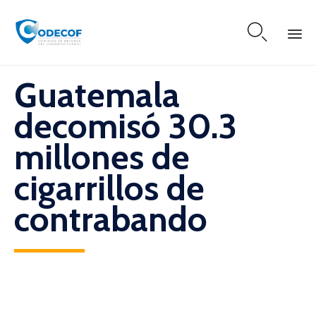

Skip
Guatemala
to
content
decomisó 30.3
millones de
cigarrillos de
contrabando