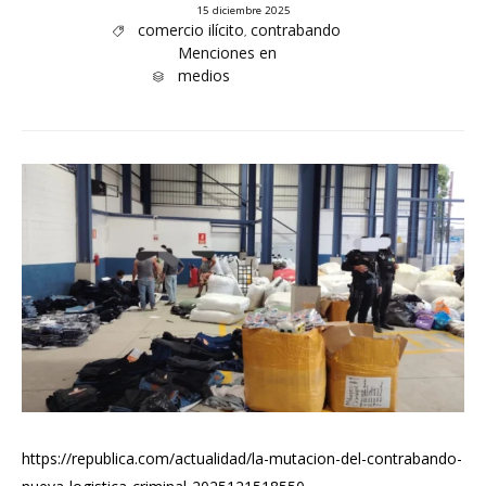
15 diciembre 2025
Tags
comercio ilícito
contrabando
,

Category
Menciones en
medios

https://republica.com/actualidad/la-mutacion-del-contrabando-