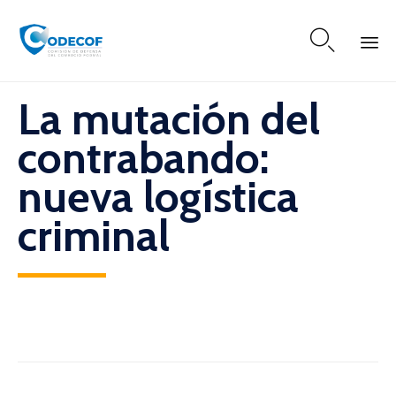

Skip
La mutación del
to
content
contrabando:
nueva logística
criminal