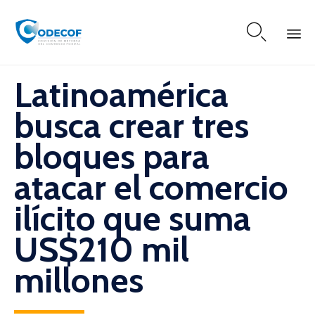

Skip
Latinoamérica
to
content
busca crear tres
bloques para
atacar el comercio
ilícito que suma
US$210 mil
millones