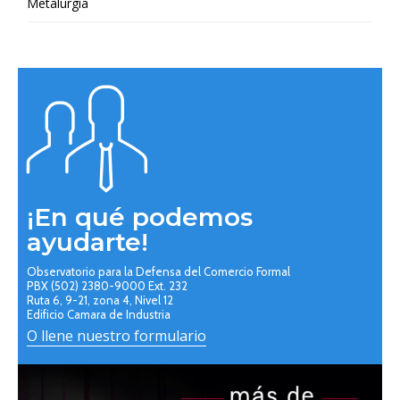
Metalurgia
¡En qué podemos
ayudarte!
Observatorio para la Defensa del Comercio Formal
PBX (502) 2380-9000 Ext. 232
Ruta 6, 9-21, zona 4, Nivel 12
Edificio Camara de Industria
O llene nuestro formulario