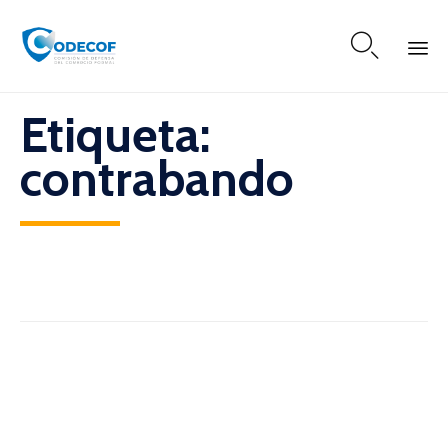

Skip
Etiqueta:
to
content
contrabando