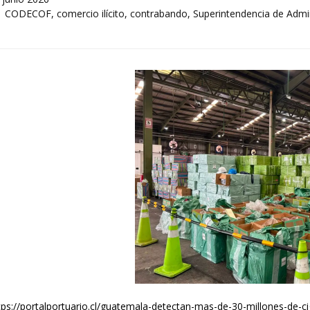
Tags
CODECOF
,
comercio ilícito
,
contrabando
,
Superintendencia de Admin
tps://portalportuario.cl/guatemala-detectan-mas-de-30-millones-de-cig