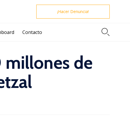
¡Hacer Denuncia!

hboard
Contacto
 millones de
etzal