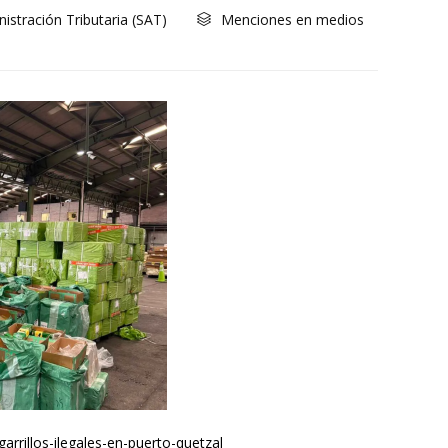
Category
istración Tributaria (SAT)
Menciones en medios

arrillos-ilegales-en-puerto-quetzal