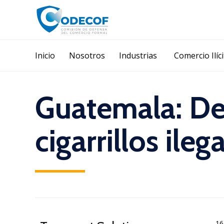
Inicio
Nosotros
Industrias
Comercio Ilíc
Guatemala: De
cigarrillos ile
16