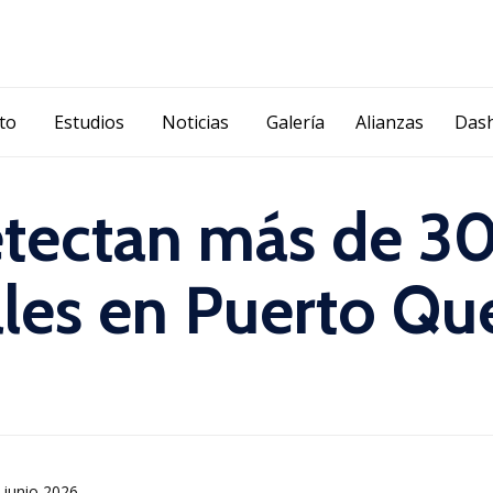
Skip
ito
Estudios
Noticias
Galería
Alianzas
Das
to
content
tectan más de 30
gales en Puerto Qu
 junio 2026