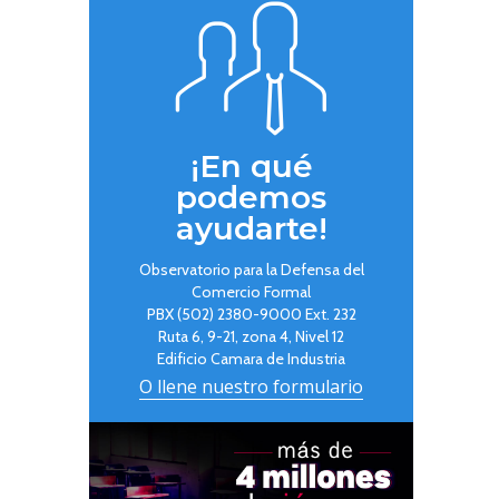
¡En qué
podemos
ayudarte!
Observatorio para la Defensa del
Comercio Formal
PBX (502) 2380-9000 Ext. 232
Ruta 6, 9-21, zona 4, Nivel 12
Edificio Camara de Industria
O llene nuestro formulario