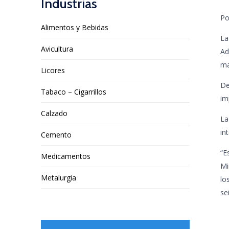
Industrias
Po
Alimentos y Bebidas
L
Avicultura
A
ma
Licores
De
Tabaco – Cigarrillos
im
Calzado
La
in
Cemento
“E
Medicamentos
Mi
Metalurgia
lo
se