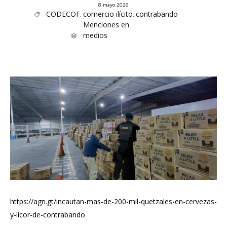
8 mayo 2026
Tags
CODECOF
comercio ilícito
contrabando
,
,

Category
Menciones en
medios

https://agn.gt/incautan-mas-de-200-mil-quetzales-en-cervezas-
y-licor-de-contrabando