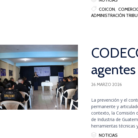
NOTICIAS

Tags
COICON
,
COMERCIO
ADMINISTRACIÓN TRIBUT
CODECO
agentes
26 MARZO 2026
La prevención y el con
permanente y articulado
contexto, la Comisión
de Industria de Guate
herramientas técnicas y

Category
NOTICIAS