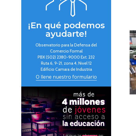
¡En qué podemos
ayudarte!
Observatorio para la Defensa del
Comercio Formal
PBX (502) 2380-9000 Ext. 232
Ruta 6, 9-21, zona 4, Nivel 12
Edificio Camara de Industria
O llene nuestro formulario