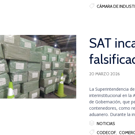

Tags
CÁMARA DE INDUST
SAT inc
falsific
20 MARZO 2026
La Superintendencia de 
interinstitucional en l
de Gobernación, que pe
contenedores, como resu
aduanero. Durante la ins

Category
NOTICIAS

Tags
CODECOF
,
COMERCI