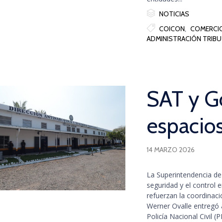

Category
NOTICIAS

Tags
COICON
,
COMERCIO
ADMINISTRACIÓN TRIBUT
SAT y G
espacio
14 MARZO 2026
La Superintendencia de 
seguridad y el control 
refuerzan la coordinaci
Werner Ovalle entregó a
Policía Nacional Civil (