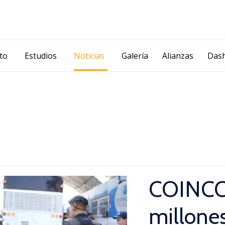
Skip
ito
Estudios
Noticias
Galería
Alianzas
Das
to
content
COINCON
millone