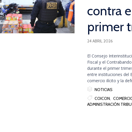
contra 
primer 
24 ABRIL 2026
El Consejo Interinstitu
Fiscal y el Contraband
durante el primer trime
entre instituciones del
comercio ilícito y la d

Category
NOTICIAS

Tags
COICON
,
COMERCIO
ADMINISTRACIÓN TRIBUT