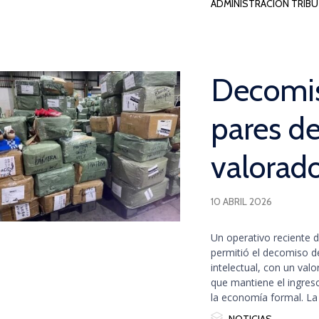
ADMINISTRACIÓN TRIBUT
Decomis
pares de
valorad
10 ABRIL 2026
Un operativo reciente d
permitió el decomiso d
intelectual, con un val
que mantiene el ingreso
la economía formal. La 

Category