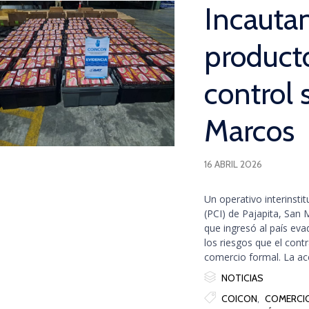
Incauta
producto
control 
Marcos
16 ABRIL 2026
Un operativo interinstit
(PCI) de Pajapita, San 
que ingresó al país ev
los riesgos que el cont
comercio formal. La acc

Category
NOTICIAS

Tags
COICON
,
COMERCIO